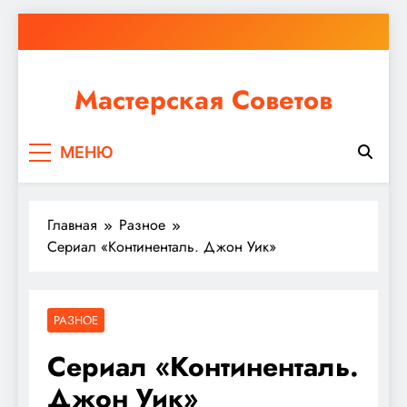
Перейти
к
содержимому
Мастерская Советов
Независимо от того, планируете ли вы небольшой
МЕНЮ
ремонт или крупное строительство, в Мастерской
Советов вы найдете все необходимое для
реализации своих идей!
Главная
Разное
Сериал «Континенталь. Джон Уик»
РАЗНОЕ
Сериал «Континенталь.
Джон Уик»