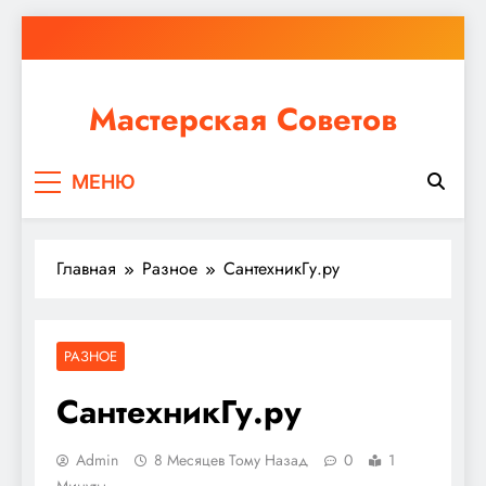
Перейти
к
содержимому
Мастерская Советов
Независимо от того, планируете ли вы небольшой
МЕНЮ
ремонт или крупное строительство, в Мастерской
Советов вы найдете все необходимое для
реализации своих идей!
Главная
Разное
СантехникГу.ру
РАЗНОЕ
СантехникГу.ру
Admin
8 Месяцев Тому Назад
0
1
Минуты