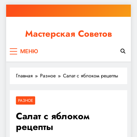
Перейти
к
содержимому
Мастерская Советов
Независимо от того, планируете ли вы небольшой
МЕНЮ
ремонт или крупное строительство, в Мастерской
Советов вы найдете все необходимое для
реализации своих идей!
Главная
Разное
Салат с яблоком рецепты
РАЗНОЕ
Салат с яблоком
рецепты