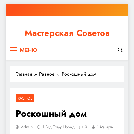
Перейти
к
содержимому
Мастерская Советов
Независимо от того, планируете ли вы небольшой
МЕНЮ
ремонт или крупное строительство, в Мастерской
Советов вы найдете все необходимое для
реализации своих идей!
Главная
Разное
Роскошный дом
РАЗНОЕ
Роскошный дом
Admin
1 Год Тому Назад
0
1 Минуты