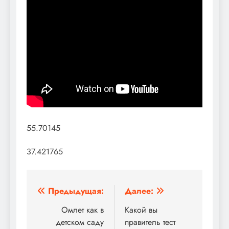
55.70145
37.421765
Навигация
Предыдущая:
Далее:
по
Омлет как в
Какой вы
детском саду
правитель тест