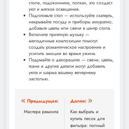
столе, подоконнике, полках, это создаст
уют и мягкое освещение.
Подготовьте стол — используйте скатерть,
накрывайте посуду и приборы аккуратно,
добавьте цветы или свечи в центр стола.
Включите приятную музыку —
мелодичные композиции помогут
создать романтическое настроение и
усилить эмоции во время ужина.
Подумайте о декорациях — свечи, цветы,
ткани и другие детали могут добавить
уюта и шарма вашему вечернему
застолью.
Навигация
Предыдущая:
Далее:
по
Мастера ремонта
Как выбрать и
купить песок для
записям
фильтра: полный