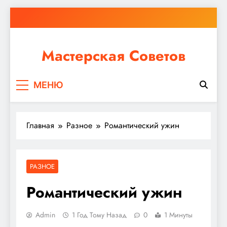
Перейти
к
содержимому
Мастерская Советов
Независимо от того, планируете ли вы небольшой
МЕНЮ
ремонт или крупное строительство, в Мастерской
Советов вы найдете все необходимое для
реализации своих идей!
Главная
Разное
Романтический ужин
РАЗНОЕ
Романтический ужин
Admin
1 Год Тому Назад
0
1 Минуты