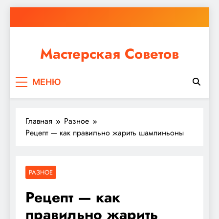
Перейти
к
содержимому
Мастерская Советов
Независимо от того, планируете ли вы небольшой
МЕНЮ
ремонт или крупное строительство, в Мастерской
Советов вы найдете все необходимое для
реализации своих идей!
Главная
Разное
Рецепт — как правильно жарить шампиньоны
РАЗНОЕ
Рецепт — как
правильно жарить