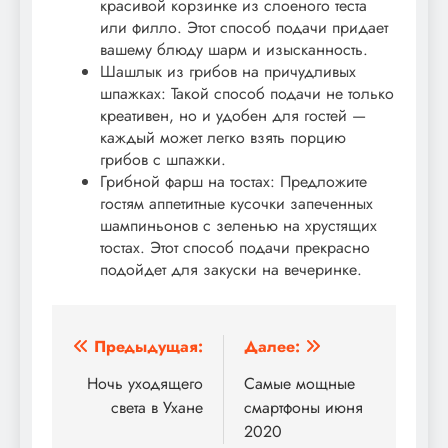
красивой корзинке из слоеного теста
или филло. Этот способ подачи придает
вашему блюду шарм и изысканность.
Шашлык из грибов на причудливых
шпажках: Такой способ подачи не только
креативен, но и удобен для гостей —
каждый может легко взять порцию
грибов с шпажки.
Грибной фарш на тостах: Предложите
гостям аппетитные кусочки запеченных
шампиньонов с зеленью на хрустящих
тостах. Этот способ подачи прекрасно
подойдет для закуски на вечеринке.
Навигация
Предыдущая:
Далее:
по
Ночь уходящего
Самые мощные
света в Ухане
смартфоны июня
записям
2020