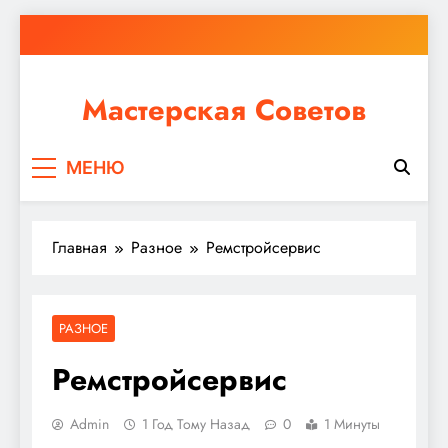
Перейти
к
содержимому
Мастерская Советов
Независимо от того, планируете ли вы небольшой
МЕНЮ
ремонт или крупное строительство, в Мастерской
Советов вы найдете все необходимое для
реализации своих идей!
Главная
Разное
Ремстройсервис
РАЗНОЕ
Ремстройсервис
Admin
1 Год Тому Назад
0
1 Минуты