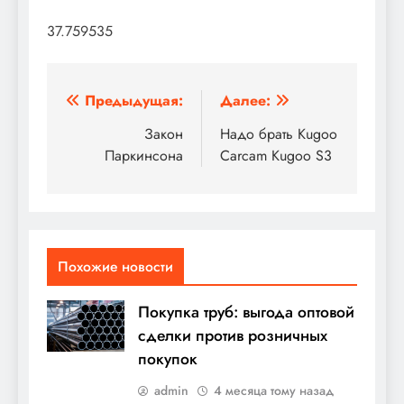
37.759535
Навигация
Предыдущая:
Далее:
по
Закон
Надо брать Kugoo
Паркинсона
Carcam Kugoo S3
записям
Похожие новости
Покупка труб: выгода оптовой
сделки против розничных
покупок
admin
4 месяца тому назад