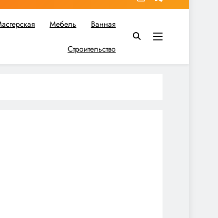
астерская
Мебель
Ванная
Строительство
в вы найдете все необходимое для реализации своих идей!