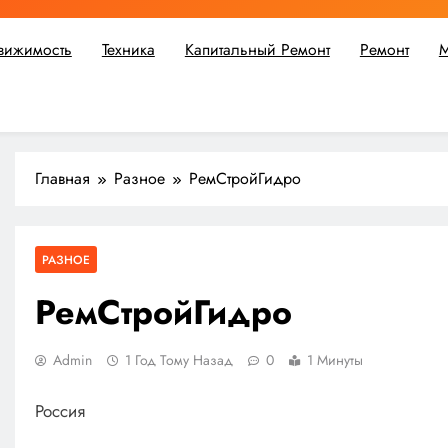
вижимость
Техника
Капитальный Ремонт
Ремонт
М
ьшой ремонт или крупное строительство, в Мастерской Совето
Главная
Разное
РемСтройГидро
РАЗНОЕ
РемСтройГидро
Admin
1 Год Тому Назад
0
1 Минуты
Россия