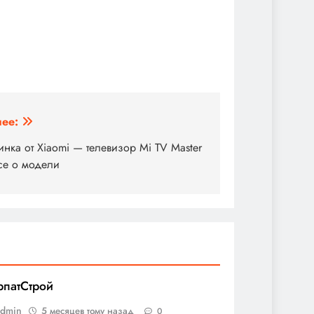
ее:
инка от Xiaomi — телевизор Mi TV Master
се о модели
рпатСтрой
admin
5 месяцев тому назад
0