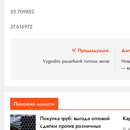
55.709852
37.616972
Навигация
Предыдущая:
Дал
по
Vygodno pauerbank romoss sense
Нов
— в
записям
Похожие новости
Покупка труб: выгода оптовой
Ка
сделки против розничных