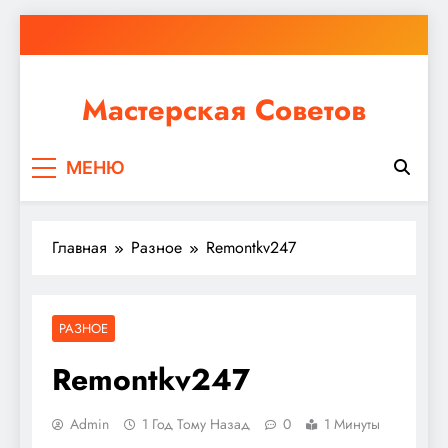
Перейти
к
содержимому
Мастерская Советов
Независимо от того, планируете ли вы небольшой
МЕНЮ
ремонт или крупное строительство, в Мастерской
Советов вы найдете все необходимое для
реализации своих идей!
Главная
Разное
Remontkv247
РАЗНОЕ
Remontkv247
Admin
1 Год Тому Назад
0
1 Минуты