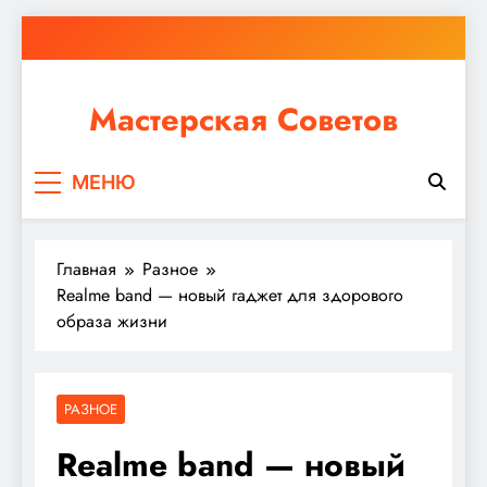
Перейти
к
содержимому
Мастерская Советов
Независимо от того, планируете ли вы небольшой
МЕНЮ
ремонт или крупное строительство, в Мастерской
Советов вы найдете все необходимое для
реализации своих идей!
Главная
Разное
Realme band — новый гаджет для здорового
образа жизни
РАЗНОЕ
Realme band — новый