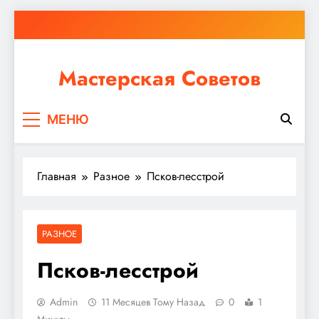
Перейти
к
содержимому
Мастерская Советов
Независимо от того, планируете ли вы небольшой
МЕНЮ
ремонт или крупное строительство, в Мастерской
Советов вы найдете все необходимое для
реализации своих идей!
Главная
Разное
Псков-лесстрой
РАЗНОЕ
Псков-лесстрой
Admin
11 Месяцев Тому Назад
0
1
Минуты