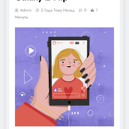
Admin
2 Года Тому Назад
0
1
Минуты