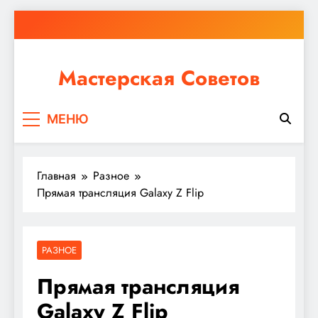
Перейти
к
содержимому
Мастерская Советов
Независимо от того, планируете ли вы небольшой
МЕНЮ
ремонт или крупное строительство, в Мастерской
Советов вы найдете все необходимое для
реализации своих идей!
Главная
Разное
Прямая трансляция Galaxy Z Flip
РАЗНОЕ
Прямая трансляция
Galaxy Z Flip