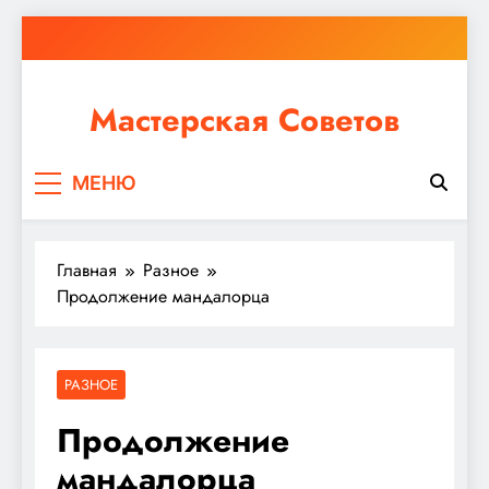
Перейти
к
содержимому
Мастерская Советов
Независимо от того, планируете ли вы небольшой
МЕНЮ
ремонт или крупное строительство, в Мастерской
Советов вы найдете все необходимое для
реализации своих идей!
Главная
Разное
Продолжение мандалорца
РАЗНОЕ
Продолжение
мандалорца