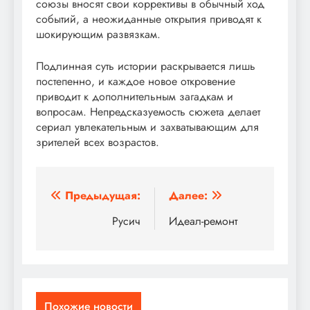
союзы вносят свои коррективы в обычный ход
событий, а неожиданные открытия приводят к
шокирующим развязкам.
Подлинная суть истории раскрывается лишь
постепенно, и каждое новое откровение
приводит к дополнительным загадкам и
вопросам. Непредсказуемость сюжета делает
сериал увлекательным и захватывающим для
зрителей всех возрастов.
Навигация
Предыдущая:
Далее:
по
Русич
Идеал-ремонт
записям
Похожие новости