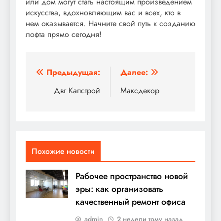
или дом могут стать настоящим произведением
искусства, вдохновляющим вас и всех, кто в
нем оказывается. Начните свой путь к созданию
лофта прямо сегодня!
Навигация
Предыдущая:
Далее:
по
Двг Капстрой
Максдекор
записям
Похожие новости
Рабочее пространство новой
эры: как организовать
качественный ремонт офиса
admin
2 недели тому назад