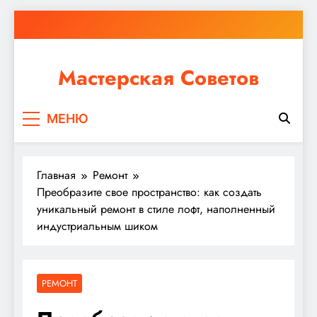
Перейти
к
содержимому
Мастерская Советов
Независимо от того, планируете ли вы небольшой
МЕНЮ
ремонт или крупное строительство, в Мастерской
Советов вы найдете все необходимое для
реализации своих идей!
Главная
Ремонт
Преобразите свое пространство: как создать
уникальный ремонт в стиле лофт, наполненный
индустриальным шиком
РЕМОНТ