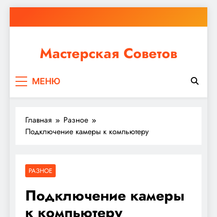
Перейти
к
содержимому
Мастерская Советов
Независимо от того, планируете ли вы небольшой
МЕНЮ
ремонт или крупное строительство, в Мастерской
Советов вы найдете все необходимое для
реализации своих идей!
Главная
Разное
Подключение камеры к компьютеру
РАЗНОЕ
Подключение камеры
к компьютеру