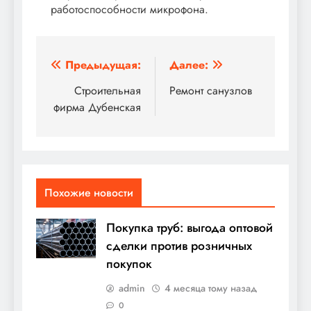
работоспособности микрофона.
Навигация
Предыдущая:
Далее:
по
Строительная
Ремонт санузлов
фирма Дубенская
записям
Похожие новости
Покупка труб: выгода оптовой
сделки против розничных
покупок
admin
4 месяца тому назад
0