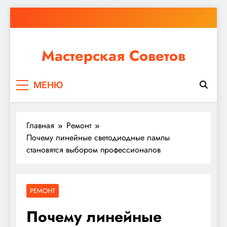
Перейти
к
содержимому
Мастерская Советов
Независимо от того, планируете ли вы небольшой
МЕНЮ
ремонт или крупное строительство, в Мастерской
Советов вы найдете все необходимое для
реализации своих идей!
Главная
Ремонт
Почему линейные светодиодные лампы
становятся выбором профессионалов
РЕМОНТ
Почему линейные