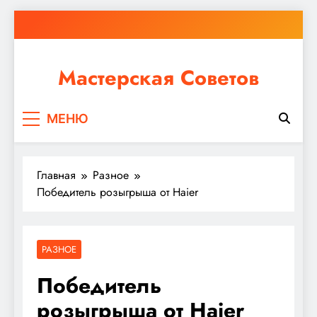
Перейти
к
содержимому
Мастерская Советов
Независимо от того, планируете ли вы небольшой
МЕНЮ
ремонт или крупное строительство, в Мастерской
Советов вы найдете все необходимое для
реализации своих идей!
Главная
Разное
Победитель розыгрыша от Haier
РАЗНОЕ
Победитель
розыгрыша от Haier