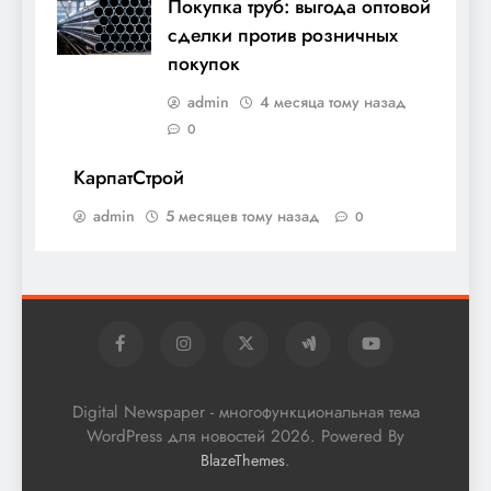
Покупка труб: выгода оптовой
сделки против розничных
покупок
admin
4 месяца тому назад
0
КарпатСтрой
admin
5 месяцев тому назад
0
Digital Newspaper - многофункциональная тема
WordPress для новостей 2026. Powered By
.
BlazeThemes