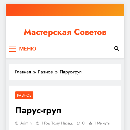
Перейти
к
содержимому
Мастерская Советов
Независимо от того, планируете ли вы небольшой
МЕНЮ
ремонт или крупное строительство, в Мастерской
Советов вы найдете все необходимое для
реализации своих идей!
Главная
Разное
Парус-груп
РАЗНОЕ
Парус-груп
Admin
1 Год Тому Назад
0
1 Минуты