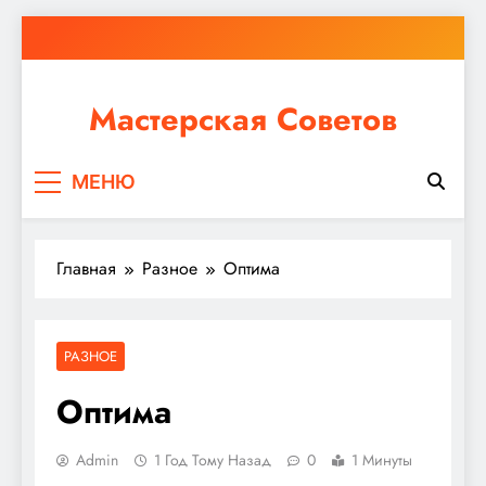
Перейти
к
содержимому
Мастерская Советов
Независимо от того, планируете ли вы небольшой
МЕНЮ
ремонт или крупное строительство, в Мастерской
Советов вы найдете все необходимое для
реализации своих идей!
Главная
Разное
Оптима
РАЗНОЕ
Оптима
Admin
1 Год Тому Назад
0
1 Минуты