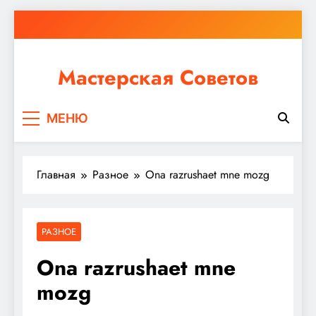
Перейти
к
содержимому
Мастерская Советов
Независимо от того, планируете ли вы небольшой
МЕНЮ
ремонт или крупное строительство, в Мастерской
Советов вы найдете все необходимое для
реализации своих идей!
Главная
Разное
Ona razrushaet mne mozg
РАЗНОЕ
Ona razrushaet mne
mozg