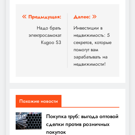
Навигация
Предыдущая:
Далее:
по
Надо брать
Инвестиции в
электросамокат
недвижимость: 5
записям
Kugoo S3
секретов, которые
помогут вам
зарабатывать на
недвижимости!
Похожие новости
Покупка труб: выгода оптовой
сделки против розничных
покупок