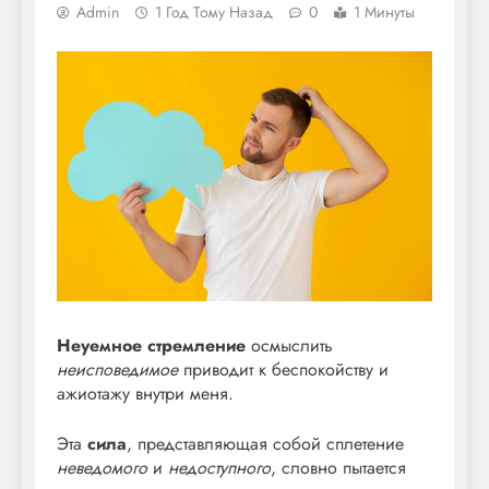
Admin
1 Год Тому Назад
0
1 Минуты
Неуемное стремление
осмыслить
неисповедимое
приводит к беспокойству и
ажиотажу внутри меня.
Эта
сила
, представляющая собой сплетение
неведомого
и
недоступного
, словно пытается