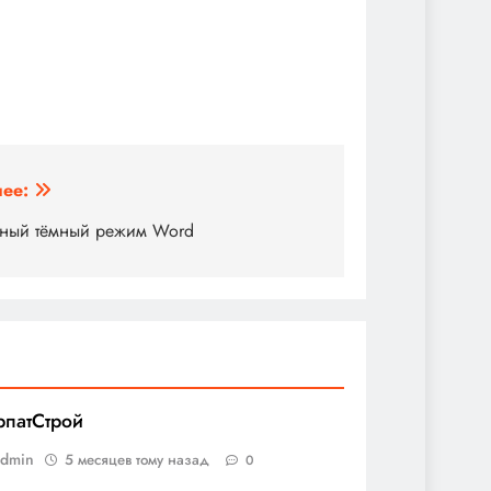
ее:
ный тёмный режим Word
рпатСтрой
admin
5 месяцев тому назад
0