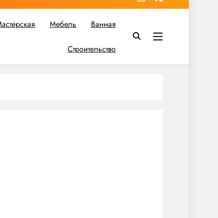
астерская
Мебель
Ванная
Строительство
в вы найдете все необходимое для реализации своих идей!