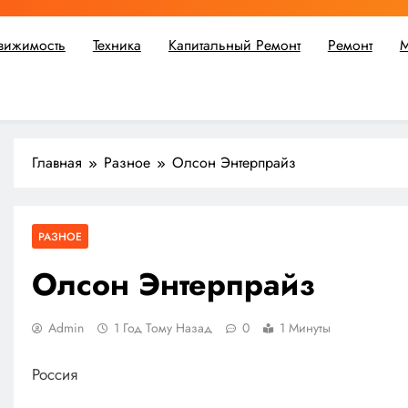
вижимость
Техника
Капитальный Ремонт
Ремонт
М
ьшой ремонт или крупное строительство, в Мастерской Совето
Главная
Разное
Олсон Энтерпрайз
РАЗНОЕ
Олсон Энтерпрайз
Admin
1 Год Тому Назад
0
1 Минуты
Россия