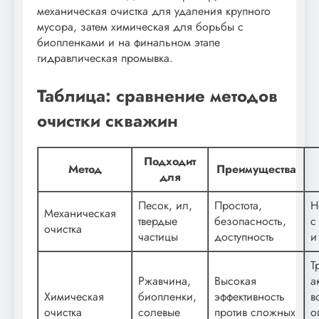
механическая очистка для удаления крупного
мусора, затем химическая для борьбы с
биопленками и на финальном этапе
гидравлическая промывка.
Таблица: сравнение методов
очистки скважин
Подходит
Метод
Преимущества
для
Песок, ил,
Простота,
Н
Механическая
твердые
безопасность,
с
очистка
частицы
доступность
и
Т
Ржавчина,
Высокая
а
Химическая
биопленки,
эффективность
в
очистка
солевые
против сложных
о