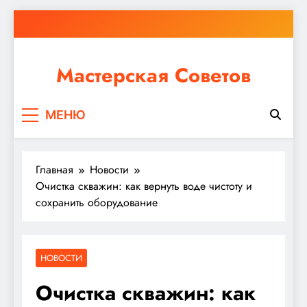
Перейти
к
содержимому
Мастерская Советов
Независимо от того, планируете ли вы небольшой
МЕНЮ
ремонт или крупное строительство, в Мастерской
Советов вы найдете все необходимое для
реализации своих идей!
Главная
Новости
Очистка скважин: как вернуть воде чистоту и
сохранить оборудование
НОВОСТИ
Очистка скважин: как