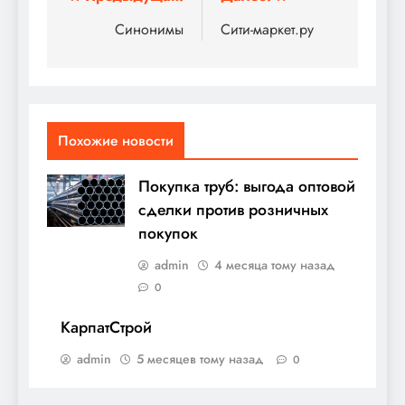
Навигация
по
Синонимы
Сити-маркет.ру
записям
Похожие новости
Покупка труб: выгода оптовой
сделки против розничных
покупок
admin
4 месяца тому назад
0
КарпатСтрой
admin
5 месяцев тому назад
0