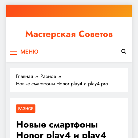
Перейти
к
содержимому
Мастерская Советов
Независимо от того, планируете ли вы небольшой
МЕНЮ
ремонт или крупное строительство, в Мастерской
Советов вы найдете все необходимое для
реализации своих идей!
Главная
Разное
Новые смартфоны Honor play4 и play4 pro
РАЗНОЕ
Новые смартфоны
Honor play4 и play4