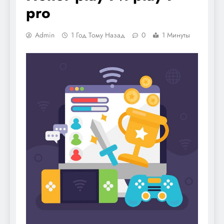
pro
Admin
1 Год Тому Назад
0
1 Минуты