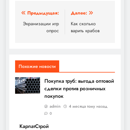
Навигация
Предыдущая:
Далее:
по
Экранизации игр
Как сколько
опрос
варить крабов
записям
Похожие новости
Покупка труб: выгода оптовой
сделки против розничных
покупок
admin
4 месяца тому назад
0
КарпатСтрой