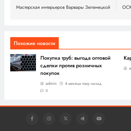
по
Мастерская интерьеров Варвары Зеленецкой
ОСК
записям
Похожие новости
Покупка труб: выгода оптовой
Ка
сделки против розничных
покупок
admin
4 месяца тому назад
0