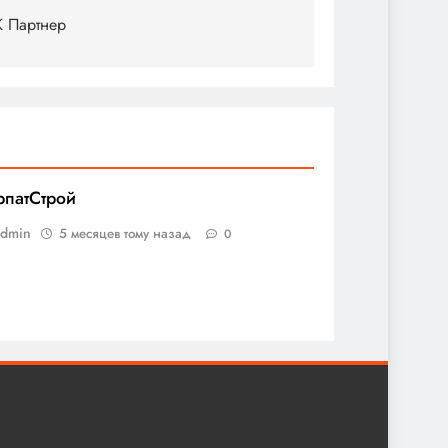
 Партнер
рпатСтрой
admin
5 месяцев тому назад
0