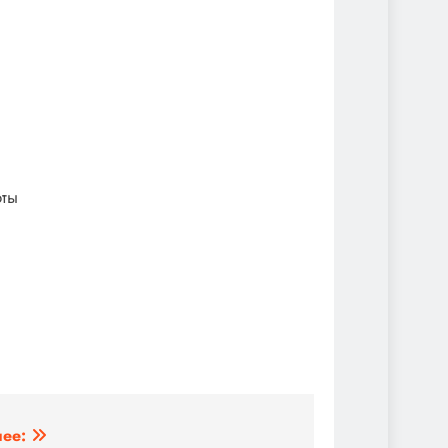
оты
ее: