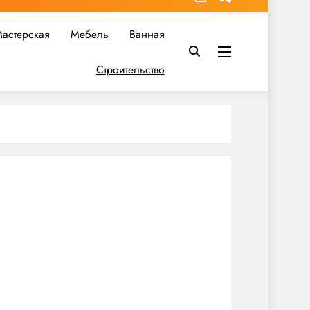
астерская
Мебель
Ванная
Строительство
в вы найдете все необходимое для реализации своих идей!