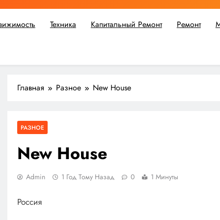
вижимость
Техника
Капитальный Ремонт
Ремонт
М
ьшой ремонт или крупное строительство, в Мастерской Совето
Главная
Разное
New House
РАЗНОЕ
New House
Admin
1 Год Тому Назад
0
1 Минуты
Россия