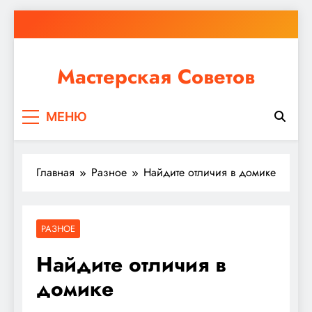
Перейти
к
содержимому
Мастерская Советов
Независимо от того, планируете ли вы небольшой
МЕНЮ
ремонт или крупное строительство, в Мастерской
Советов вы найдете все необходимое для
реализации своих идей!
Главная
Разное
Найдите отличия в домике
РАЗНОЕ
Найдите отличия в
домике