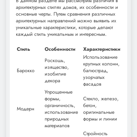
В данном разделе мы рассмотрим различия в
архитектурных стилях домов, их особенности и
основные черты. Путем сравнения различных
архитектурных направлений можно выявить их
уникальные характеристики, которые делают
каждый стиль уникальным и интересным.
Стиль
Особенности
Характеристики
Использование
Роскошь,
крупных колонн,
изящество,
Барокко
балюстрад,
изобилие
узорчатых
декора
фасадов
Упрощенные
формы,
Стекло, железо,
органичность,
бетон,
Модерн
использование
оригинальные
природных
формы и линии
материалов
Стройность