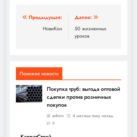
Навигация
Предыдущая:
Далее:
по
НовиКон
50 жизненных
уроков
записям
Похожие новости
Покупка труб: выгода оптовой
сделки против розничных
покупок
admin
4 месяца тому назад
0
КарпатСтрой