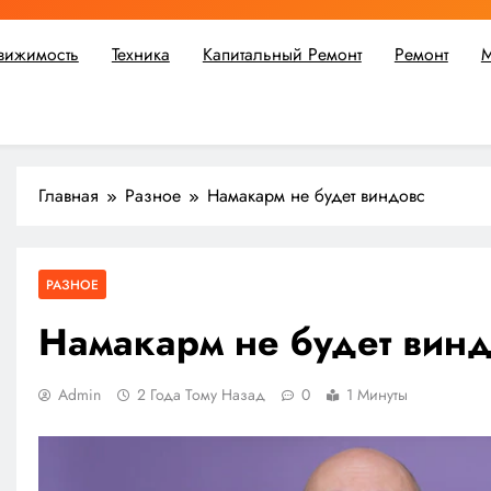
вижимость
Техника
Капитальный Ремонт
Ремонт
М
ьшой ремонт или крупное строительство, в Мастерской Совето
Главная
Разное
Намакарм не будет виндовс
РАЗНОЕ
Намакарм не будет вин
Admin
2 Года Тому Назад
0
1 Минуты