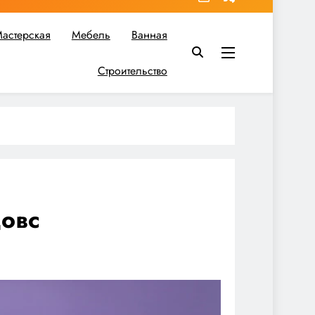
астерская
Мебель
Ванная
Строительство
в вы найдете все необходимое для реализации своих идей!
довс