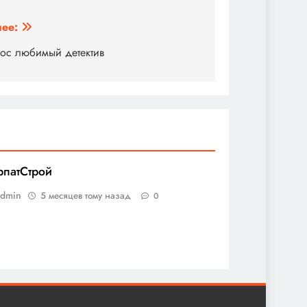
ее:
ос любимый детектив
рпатСтрой
admin
5 месяцев тому назад
0