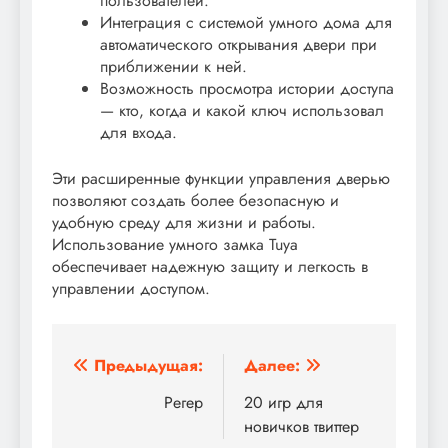
пользователей.
Интеграция с системой умного дома для
автоматического открывания двери при
приближении к ней.
Возможность просмотра истории доступа
— кто, когда и какой ключ использовал
для входа.
Эти расширенные функции управления дверью
позволяют создать более безопасную и
удобную среду для жизни и работы.
Использование умного замка Tuya
обеспечивает надежную защиту и легкость в
управлении доступом.
Навигация
Предыдущая:
Далее:
по
Регер
20 игр для
новичков твиттер
записям