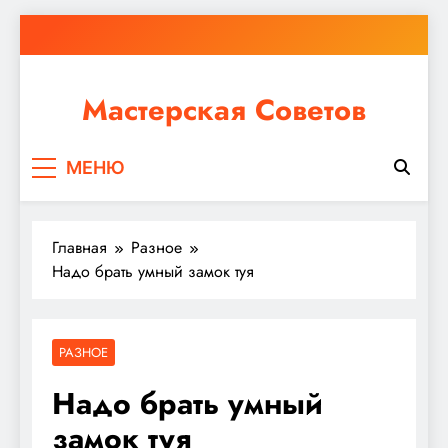
Перейти
к
содержимому
Мастерская Советов
Независимо от того, планируете ли вы небольшой
МЕНЮ
ремонт или крупное строительство, в Мастерской
Советов вы найдете все необходимое для
реализации своих идей!
Главная
Разное
Надо брать умный замок туя
РАЗНОЕ
Надо брать умный
замок туя