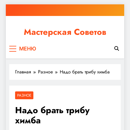
Перейти
к
содержимому
Мастерская Советов
Независимо от того, планируете ли вы небольшой
МЕНЮ
ремонт или крупное строительство, в Мастерской
Советов вы найдете все необходимое для
реализации своих идей!
Главная
Разное
Надо брать трибу химба
РАЗНОЕ
Надо брать трибу
химба