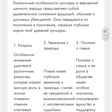
Уникальные особенности культуры и верований
данного народа представляют собой
удивительное сочетание традиций, обычаев и
духовных убеждений. Они передаются из
поколение в поколение, отражая глубокие
корни этой древней культуры.
2. Уважение к
3. Понятие
1. Ритуалы
природе
о семье
Особенное
внимание
Понятие о
уделяется
семье и ее
различным
Племя имеет
роли в
ритуалам,
глубокое
обществе
которые играют
уважение к
имеет
важную роль в
природе, считая
особое
жизни
ее священной и
значение,
племени,
взаимосвязанной
олицетворяя
отмечая
с человеческими
единство и
ключевые
судьбами.
поддержку