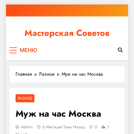
Перейти
к
содержимому
Мастерская Советов
Независимо от того, планируете ли вы небольшой
МЕНЮ
ремонт или крупное строительство, в Мастерской
Советов вы найдете все необходимое для
реализации своих идей!
Главная
Разное
Муж на час Москва
РАЗНОЕ
Муж на час Москва
Admin
6 Месяцев Тому Назад
0
1
Минуты