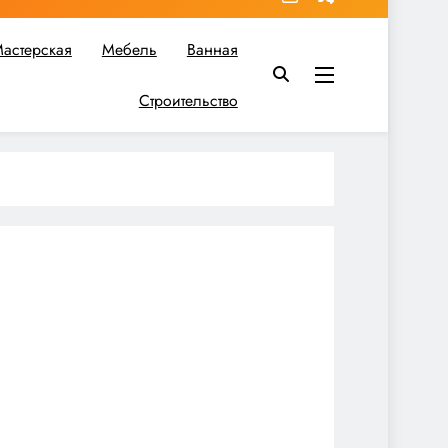
астерская
Мебель
Ванная
Строительство
в вы найдете все необходимое для реализации своих идей!