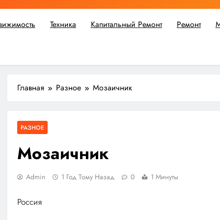
вижимость
Техника
Капитальный Ремонт
Ремонт
М
ьшой ремонт или крупное строительство, в Мастерской Совето
Главная
Разное
Мозаичник
РАЗНОЕ
Мозаичник
Admin
1 Год Тому Назад
0
1 Минуты
Россия