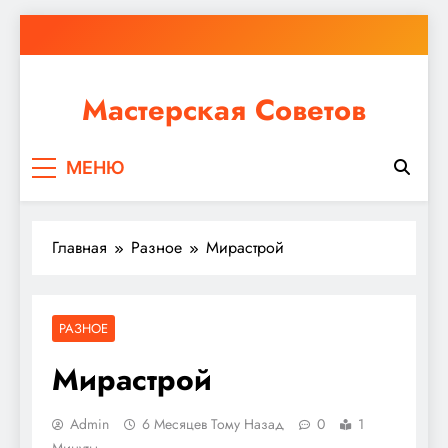
Перейти
к
содержимому
Мастерская Советов
Независимо от того, планируете ли вы небольшой
МЕНЮ
ремонт или крупное строительство, в Мастерской
Советов вы найдете все необходимое для
реализации своих идей!
Главная
Разное
Мирастрой
РАЗНОЕ
Мирастрой
Admin
6 Месяцев Тому Назад
0
1
Минуты