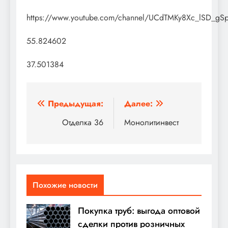
https://www.youtube.com/channel/UCdTMKy8Xc_lSD_g
55.824602
37.501384
Навигация
Предыдущая:
Далее:
по
Отделка 36
Монолитинвест
записям
Похожие новости
Покупка труб: выгода оптовой
сделки против розничных