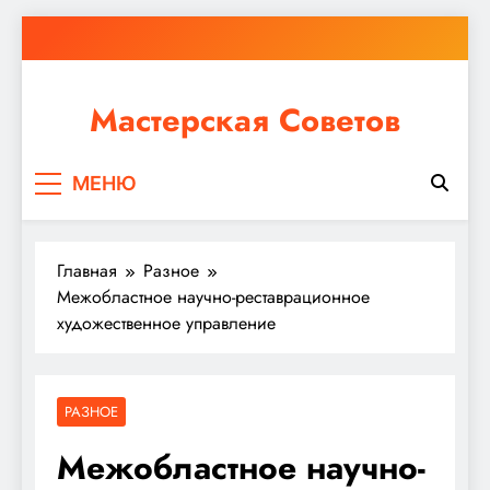
Перейти
к
содержимому
Мастерская Советов
Независимо от того, планируете ли вы небольшой
МЕНЮ
ремонт или крупное строительство, в Мастерской
Советов вы найдете все необходимое для
реализации своих идей!
Главная
Разное
Межобластное научно-реставрационное
художественное управление
РАЗНОЕ
Межобластное научно-