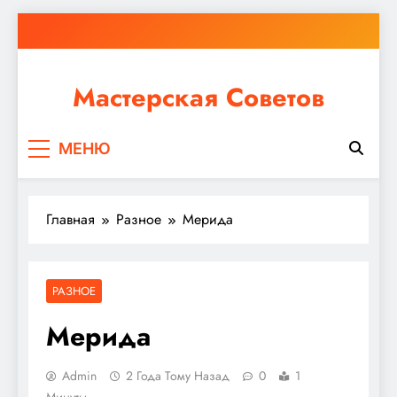
Перейти
к
содержимому
Мастерская Советов
Независимо от того, планируете ли вы небольшой
МЕНЮ
ремонт или крупное строительство, в Мастерской
Советов вы найдете все необходимое для
реализации своих идей!
Главная
Разное
Мерида
РАЗНОЕ
Мерида
Admin
2 Года Тому Назад
0
1
Минуты