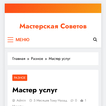
Перейти
к
содержимому
Мастерская Советов
Независимо от того, планируете ли вы небольшой
МЕНЮ
ремонт или крупное строительство, в Мастерской
Советов вы найдете все необходимое для
реализации своих идей!
Главная
Разное
Мастер услуг
РАЗНОЕ
Мастер услуг
Admin
5 Месяцев Тому Назад
0
1
Минуты