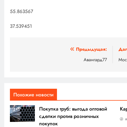
55.863567
37.539451
Навигация
Предыдущая:
Дал
по
Авангард77
Мос
записям
Похожие новости
Покупка труб: выгода оптовой
Ка
сделки против розничных
покупок