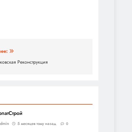
ее:
ковская Реконструкция
рпатСтрой
admin
5 месяцев тому назад
0