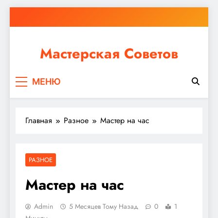
Перейти
к
содержимому
Мастерская Советов
Независимо от того, планируете ли вы небольшой
МЕНЮ
ремонт или крупное строительство, в Мастерской
Советов вы найдете все необходимое для
реализации своих идей!
Главная
Разное
Мастер на час
РАЗНОЕ
Мастер на час
Admin
5 Месяцев Тому Назад
0
1
Минуты