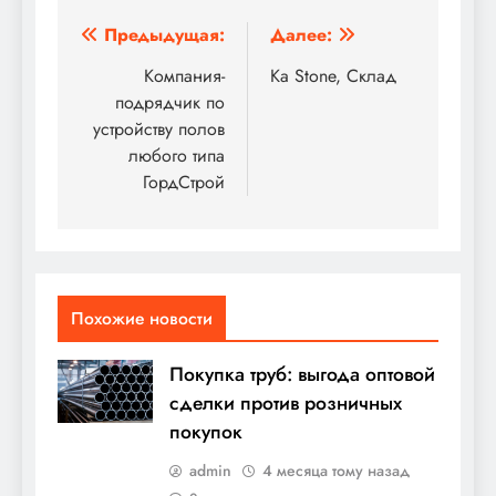
Навигация
Предыдущая:
Далее:
по
Компания-
Ka Stone, Склад
подрядчик по
записям
устройству полов
любого типа
ГордСтрой
Похожие новости
Покупка труб: выгода оптовой
сделки против розничных
покупок
admin
4 месяца тому назад