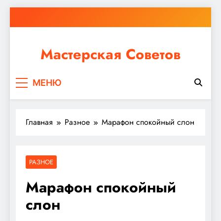
Перейти
к
содержимому
Мастерская Советов
Независимо от того, планируете ли вы небольшой
МЕНЮ
ремонт или крупное строительство, в Мастерской
Советов вы найдете все необходимое для
реализации своих идей!
Главная
Разное
Марафон спокойный слон
РАЗНОЕ
Марафон спокойный
слон