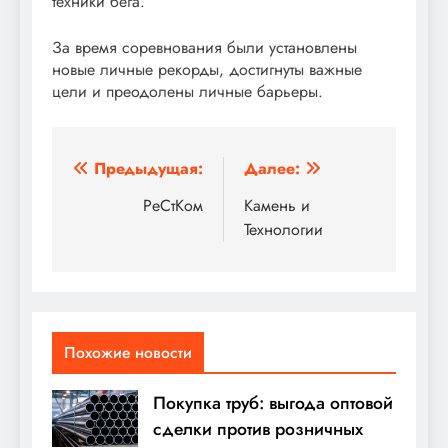
техники бега.
За время соревнования были установлены
новые личные рекорды, достигнуты важные
цели и преодолены личные барьеры.
Навигация
Предыдущая:
Далее:
по
РеСтКом
Камень и
Технологии
записям
Похожие новости
Покупка труб: выгода оптовой
сделки против розничных