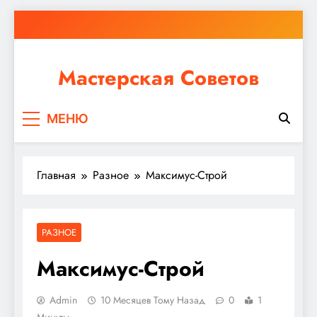
Перейти
к
содержимому
Мастерская Советов
Независимо от того, планируете ли вы небольшой
МЕНЮ
ремонт или крупное строительство, в Мастерской
Советов вы найдете все необходимое для
реализации своих идей!
Главная
Разное
Максимус-Строй
РАЗНОЕ
Максимус-Строй
Admin
10 Месяцев Тому Назад
0
1
Минуты