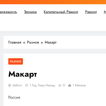
вижимость
Техника
Капитальный Ремонт
Ремонт
М
ьшой ремонт или крупное строительство, в Мастерской Совето
Главная
Разное
Макарт
РАЗНОЕ
Макарт
Admin
1 Год Тому Назад
0
1 Минуты
Россия