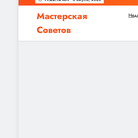
Мастерская
Нед
Советов
Независимо от того, планируете ли вы небол