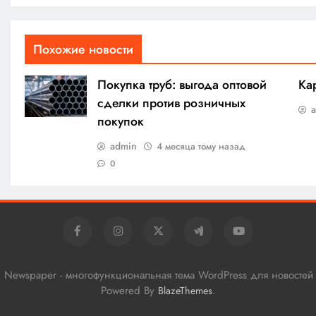
Похожие новости
Покупка труб: выгода оптовой
Ка
сделки против розничных
покупок
admin
4 месяца тому назад
0
al Newspaper - многофункциональная тема WordPress для новостей
Powered By
.
BlazeThemes