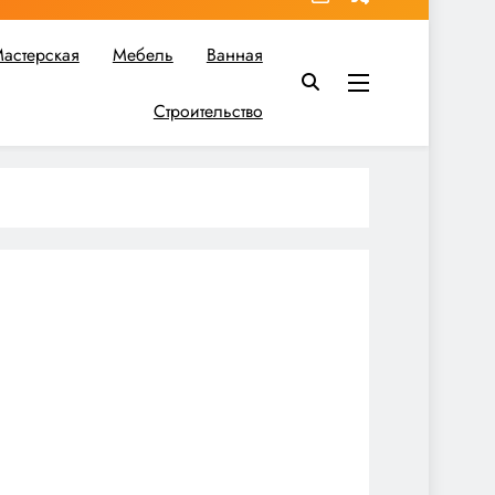
астерская
Мебель
Ванная
Строительство
в вы найдете все необходимое для реализации своих идей!