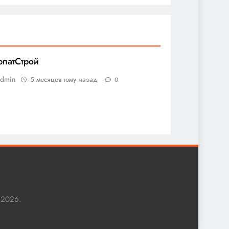
рпатСтрой
admin
5 месяцев тому назад
0
 2026.