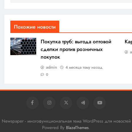
Похожие новости
Покупка труб: выгода оптовой
Ка
сделки против розничных
покупок
admin
4 месяца тому назад
0
al Newspaper - многофункциональная тема WordPress для новостей
Powered By
.
BlazeThemes