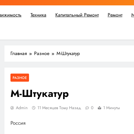
вижимость
Техника
Капитальный Ремонт
Ремонт
М
ьшой ремонт или крупное строительство, в Мастерской Совето
Главная
Разное
М-Штукатур
РАЗНОЕ
М-Штукатур
Admin
11 Месяцев Тому Назад
0
1 Минуты
Россия