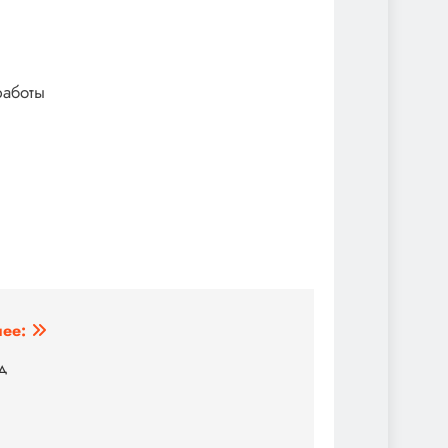
работы
ее:
д