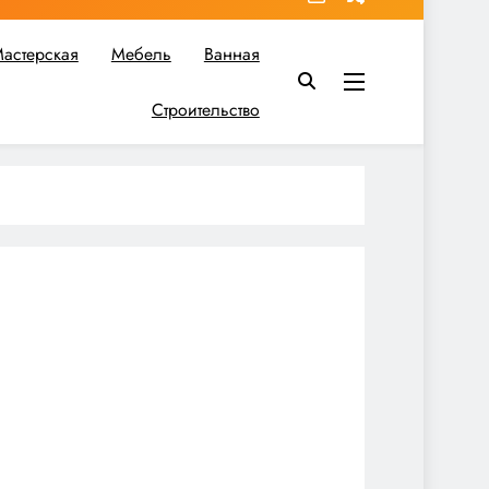
астерская
Мебель
Ванная
Строительство
в вы найдете все необходимое для реализации своих идей!