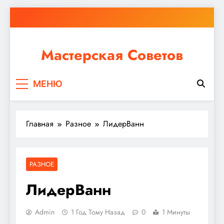
Перейти
к
содержимому
Мастерская Советов
Независимо от того, планируете ли вы небольшой
МЕНЮ
ремонт или крупное строительство, в Мастерской
Советов вы найдете все необходимое для
реализации своих идей!
Главная
Разное
ЛидерВанн
РАЗНОЕ
ЛидерВанн
Admin
1 Год Тому Назад
0
1 Минуты