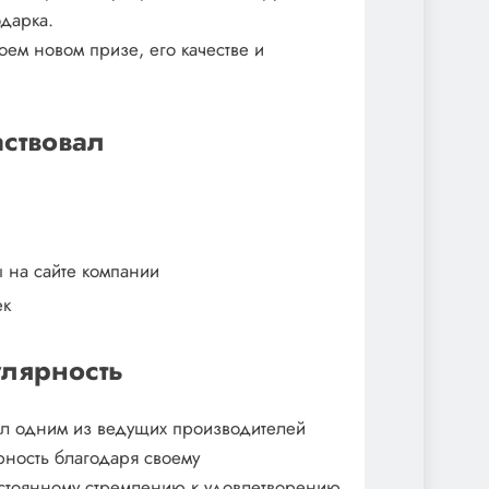
дарка.
ем новом призе, его качестве и
аствовал
 на сайте компании
ек
улярность
тал одним из ведущих производителей
рность благодаря своему
остоянному стремлению к удовлетворению