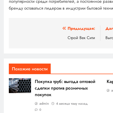
популярности среди потребителей, а постоянное разв
бренду оставаться лидером в индустрии бытовой техни
Навигация
Предыдущая:
Дал
по
Строй Век Сити
Выго
записям
Похожие новости
Покупка труб: выгода оптовой
Ка
сделки против розничных
покупок
admin
4 месяца тому назад
0