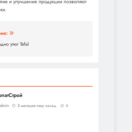
итие и улучшение продукции позволяют
ки.
ее:
дно утюг Tefal
рпатСтрой
admin
5 месяцев тому назад
0