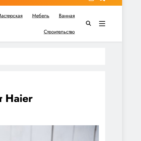
астерская
Мебель
Ванная
Строительство
в вы найдете все необходимое для реализации своих идей!
т Haier