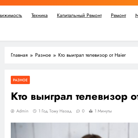
вижимость
Техника
Капитальный Ремонт
Ремонт
М
ьшой ремонт или крупное строительство, в Мастерской Совето
Главная
Разное
Кто выиграл телевизор от Haier
РАЗНОЕ
Кто выиграл телевизор о
Admin
1 Год Тому Назад
0
1 Минуты