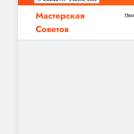
Мастерская
Нед
Советов
Независимо от того, планируете ли вы небол