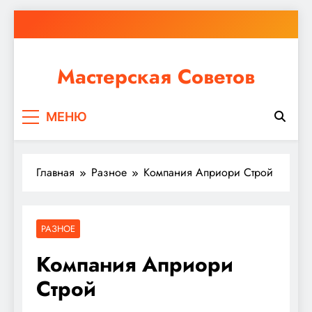
Перейти
к
содержимому
Мастерская Советов
Независимо от того, планируете ли вы небольшой
МЕНЮ
ремонт или крупное строительство, в Мастерской
Советов вы найдете все необходимое для
реализации своих идей!
Главная
Разное
Компания Априори Строй
РАЗНОЕ
Компания Априори
Строй