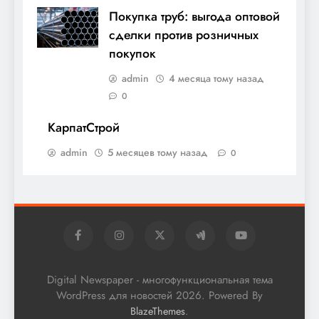
Покупка труб: выгода оптовой
сделки против розничных
покупок
admin
4 месяца тому назад
0
КарпатСтрой
admin
5 месяцев тому назад
0
Digital Newspaper - многофункциональная тема
WordPress для новостей 2026. Powered By
.
BlazeThemes