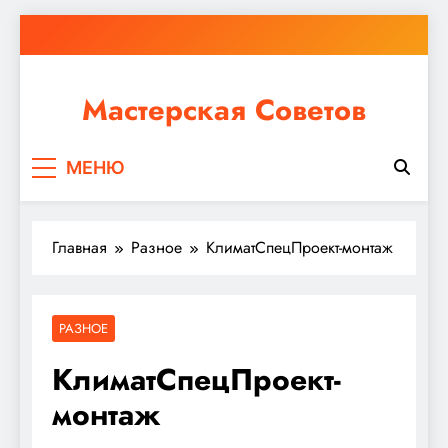
Перейти
к
содержимому
Мастерская Советов
Независимо от того, планируете ли вы небольшой
МЕНЮ
ремонт или крупное строительство, в Мастерской
Советов вы найдете все необходимое для
реализации своих идей!
Главная
Разное
КлиматСпецПроект-монтаж
РАЗНОЕ
КлиматСпецПроект-
монтаж