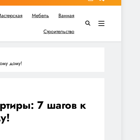
астерская
Мебель
Ванная
Строительство
в вы найдете все необходимое для реализации своих идей!
ному дому!
ртиры: 7 шагов к
у!