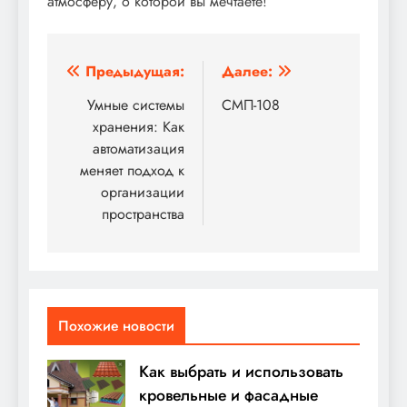
атмосферу, о которой вы мечтаете!
Навигация
Предыдущая:
Далее:
по
Умные системы
СМП-108
хранения: Как
записям
автоматизация
меняет подход к
организации
пространства
Похожие новости
Как выбрать и использовать
кровельные и фасадные