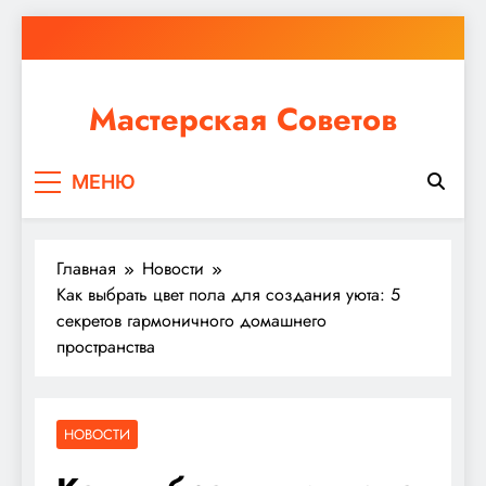
Перейти
к
содержимому
Мастерская Советов
Независимо от того, планируете ли вы небольшой
МЕНЮ
ремонт или крупное строительство, в Мастерской
Советов вы найдете все необходимое для
реализации своих идей!
Главная
Новости
Как выбрать цвет пола для создания уюта: 5
секретов гармоничного домашнего
пространства
НОВОСТИ