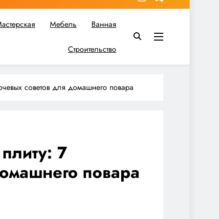
астерская
Мебель
Ванная
Строительство
в вы найдете все необходимое для реализации своих идей!
лючевых советов для домашнего повара
плиту: 7
домашнего повара